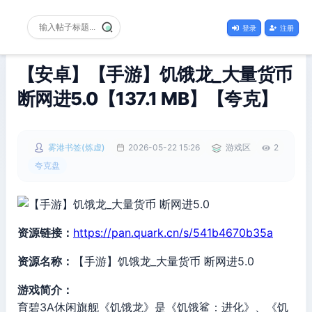
登录
注册
【安卓】【手游】饥饿龙_大量货币
断网进5.0【137.1 MB】【夸克】
雾港书签(炼虚)
2026-05-22 15:26
游戏区
2
夸克盘
资源链接：
https://pan.quark.cn/s/541b4670b35a
资源名称：
【手游】饥饿龙_大量货币 断网进5.0
游戏简介：
育碧3A休闲旗舰《饥饿龙》是《饥饿鲨：进化》、《饥