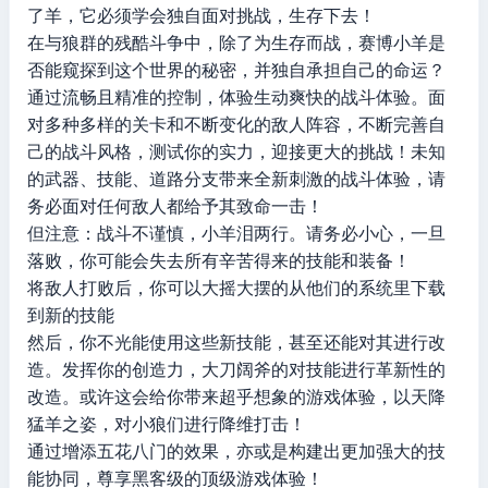
了羊，它必须学会独自面对挑战，生存下去！
在与狼群的残酷斗争中，除了为生存而战，赛博小羊是
否能窥探到这个世界的秘密，并独自承担自己的命运？
通过流畅且精准的控制，体验生动爽快的战斗体验。面
对多种多样的关卡和不断变化的敌人阵容，不断完善自
己的战斗风格，测试你的实力，迎接更大的挑战！未知
的武器、技能、道路分支带来全新刺激的战斗体验，请
务必面对任何敌人都给予其致命一击！
但注意：战斗不谨慎，小羊泪两行。请务必小心，一旦
落败，你可能会失去所有辛苦得来的技能和装备！
将敌人打败后，你可以大摇大摆的从他们的系统里下载
到新的技能
然后，你不光能使用这些新技能，甚至还能对其进行改
造。发挥你的创造力，大刀阔斧的对技能进行革新性的
改造。或许这会给你带来超乎想象的游戏体验，以天降
猛羊之姿，对小狼们进行降维打击！
通过增添五花八门的效果，亦或是构建出更加强大的技
能协同，尊享黑客级的顶级游戏体验！