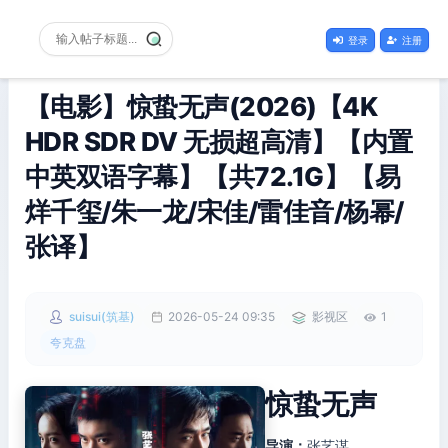
登录
注册
【电影】惊蛰无声(2026)【4K
HDR SDR DV 无损超高清】【内置
中英双语字幕】【共72.1G】【易
烊千玺/朱一龙/宋佳/雷佳音/杨幂/
张译】
suisui(筑基)
2026-05-24 09:35
影视区
1
夸克盘
惊蛰无声
导演：
张艺谋