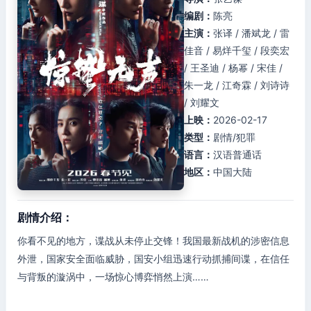
编剧：
陈亮
主演：
张译 / 潘斌龙 / 雷
佳音 / 易烊千玺 / 段奕宏
/ 王圣迪 / 杨幂 / 宋佳 /
朱一龙 / 江奇霖 / 刘诗诗
/ 刘耀文
上映：
2026-02-17
类型：
剧情/犯罪
语言：
汉语普通话
地区：
中国大陆
剧情介绍：
你看不见的地方，谍战从未停止交锋！我国最新战机的涉密信息
外泄，国家安全面临威胁，国安小组迅速行动抓捕间谍，在信任
与背叛的漩涡中，一场惊心博弈悄然上演……