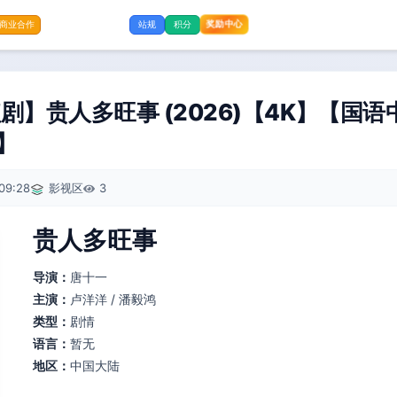
奖励中心
商业合作
站规
积分
】贵人多旺事 (2026)【4K】【国语中
】
09:28
影视区
3
贵人多旺事
导演：
唐十一
主演：
卢洋洋 / 潘毅鸿
类型：
剧情
语言：
暂无
地区：
中国大陆