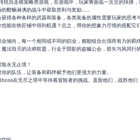
te的非传统自走棋策略类游戏，在游戏中，玩家将面临一次次的抉择
场的酣畅淋漓的战斗中获取胜利与奖励……
会获得各种各样的武器和装备，各类装备的属性需要玩家的思考
你也能在铁匠铺中得到机遇？总之，用你的想象力尽情的搭配它
职业倾向，每一个相同或不同的职业，都能组合出强而有力的羁
，魔法毁灭的法师联盟，行走于阴影的盗贼公会，箭矢与风同行
冒险永无止境！
建你的队伍，让装备和羁绊赋予他们更强大的力量。
boss在无尽之塔中等待着冒险者的挑战。直面他们，战胜他们
用空间