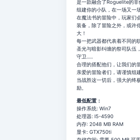
是一款融合了Rogueli
组建你的小队，在一场又一
在魔法书的冒险中，玩家们
装备，除了冒险之外，或许
大！
每一把武器都代表着不同的
圣光与暗影纠缠的祭司队伍
守卫.....
合理的搭配他们，让我们的
亲爱的冒险者们，请谨慎组
当战胜这一切后，强大的终极
励。
最低配置：
操作系统: Win7
处理器: I5-4590
内存: 2048 MB RAM
显卡: GTX750ti
存储空间: 需要 500 MB 可