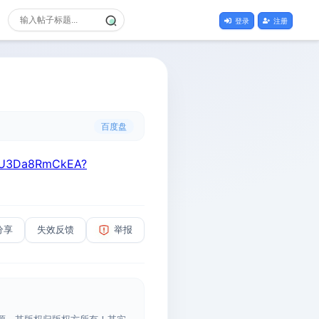
登录
注册
百度盘
5JU3Da8RmCkEA?
分享
失效反馈
举报