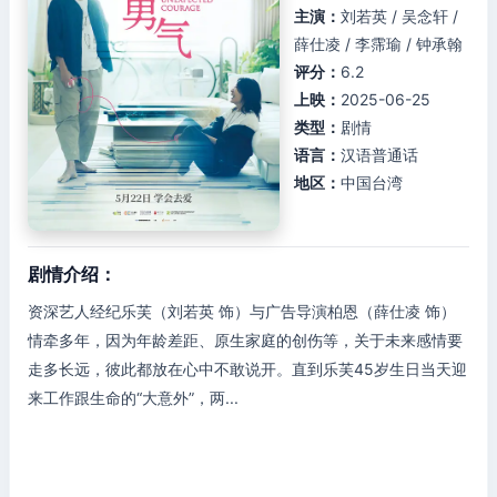
主演：
刘若英 / 吴念轩 /
薛仕凌 / 李霈瑜 / 钟承翰
评分：
6.2
上映：
2025-06-25
类型：
剧情
语言：
汉语普通话
地区：
中国台湾
剧情介绍：
资深艺人经纪乐芙（刘若英 饰）与广告导演柏恩（薛仕凌 饰）
情牵多年，因为年龄差距、原生家庭的创伤等，关于未来感情要
走多长远，彼此都放在心中不敢说开。直到乐芙45岁生日当天迎
来工作跟生命的“大意外”，两...