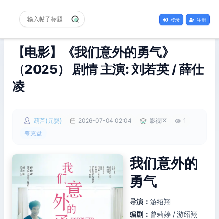
登录
注册
【电影】《我们意外的勇气》
（2025） 剧情 主演: 刘若英 / 薛仕
凌
葫芦(元婴)
2026-07-04 02:04
影视区
1
夸克盘
我们意外的
勇气
导演：
游绍翔
编剧：
曾莉婷 / 游绍翔