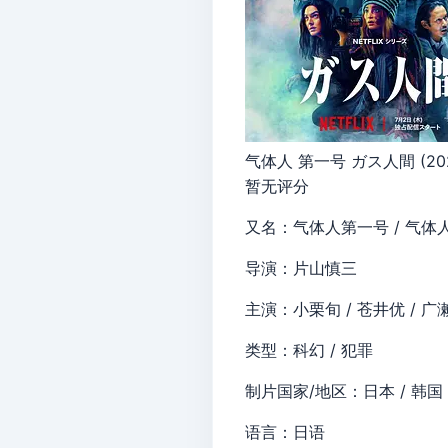
气体人 第一号 ガス人間 (20
暂无评分
又名：气体人第一号 / 气体人 第1
导演：片山慎三
主演：小栗旬 / 苍井优 / 广濑
类型：科幻 / 犯罪
制片国家/地区：日本 / 韩国
语言：日语