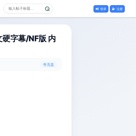
登录
注册
文硬字幕/NF版 内
夸克盘