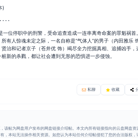
本)
 · ·
一位停职中的刑警，受命追查造成一连串离奇命案的罪魁祸首
所有人惊魂未定之际，一名自称是“气体人”的男子（内田雅乐 
。贤治和记者京子（苍井优 饰）竭尽全力挖掘真相、追捕凶手，
一桩新的杀戮，都让社会遭到无形的恐惧进一步侵蚀。
私聊
收藏
源，该帖为网盘用户发布的网盘链接介绍帖。本文内所有链接指向的云盘网盘资
所有，本站无法操作相关资源。如您认为本站任何介绍帖侵犯了您的合法版权，