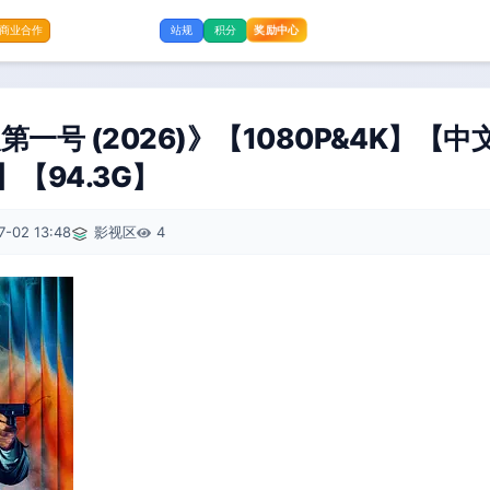
奖励中心
商业合作
站规
积分
一号 (2026)》【1080P&4K】【中
【94.3G】
7-02 13:48
影视区
4