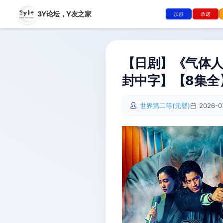
3Y论坛，
Y友之家
加群
承诺
【日剧】《气体人第
封中字】【8集全】
世界第二等(元婴)
2026-0