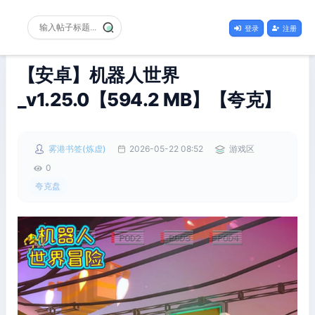
登录
注册
【安卓】机器人世界
_v1.25.0【594.2 MB】【夸克】
雾港书签(炼虚)
2026-05-22 08:52
游戏区
0
夸克盘