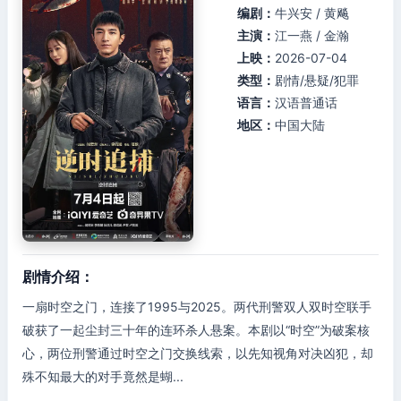
编剧：
牛兴安 / 黄飚
主演：
江一燕 / 金瀚
上映：
2026-07-04
类型：
剧情/悬疑/犯罪
语言：
汉语普通话
地区：
中国大陆
剧情介绍：
一扇时空之门，连接了1995与2025。两代刑警双人双时空联手
破获了一起尘封三十年的连环杀人悬案。本剧以“时空”为破案核
心，两位刑警通过时空之门交换线索，以先知视角对决凶犯，却
殊不知最大的对手竟然是蝴...