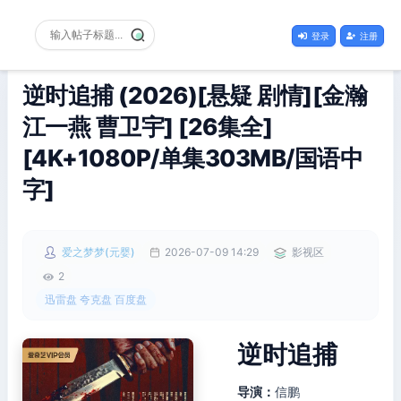
登录
注册
逆时追捕 (2026)[悬疑 剧情][金瀚
江一燕 曹卫宇] [26集全]
[4K+1080P/单集303MB/国语中
字]
爱之梦梦(元婴)
2026-07-09 14:29
影视区
2
迅雷盘 夸克盘 百度盘
逆时追捕
导演：
信鹏