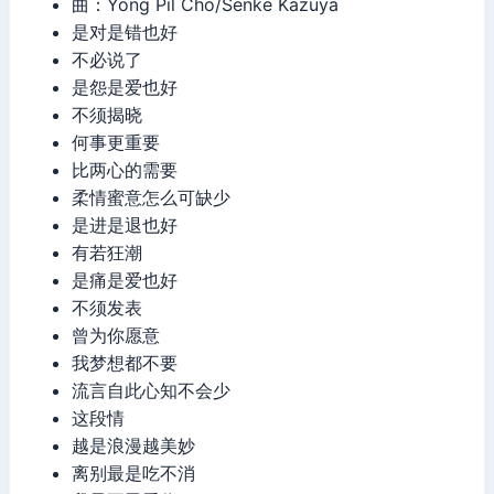
曲：Yong Pil Cho/Senke Kazuya
是对是错也好
不必说了
是怨是爱也好
不须揭晓
何事更重要
比两心的需要
柔情蜜意怎么可缺少
是进是退也好
有若狂潮
是痛是爱也好
不须发表
曾为你愿意
我梦想都不要
流言自此心知不会少
这段情
越是浪漫越美妙
离别最是吃不消