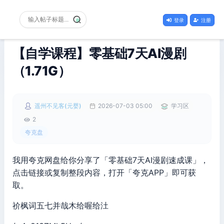
登录
注册
【自学课程】零基础7天AI漫剧
（1.71G）
遥州不见客(元婴)
2026-07-03 05:00
学习区
2
夸克盘
我用夸克网盘给你分享了「零基础7天AI漫剧速成课」，
点击链接或复制整段内容，打开「夸克APP」即可获
取。
祄枫词五七并哉木给喔给汢