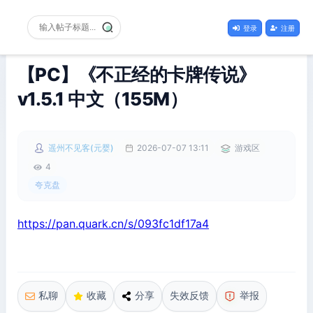
登录
注册
【PC】《不正经的卡牌传说》
v1.5.1 中文（155M）
遥州不见客(元婴)
2026-07-07 13:11
游戏区
4
夸克盘
https://pan.quark.cn/s/093fc1df17a4
私聊
收藏
分享
失效反馈
举报