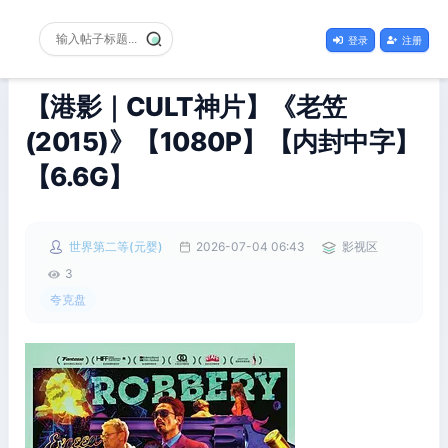
登录
注册
【港影｜CULT神片】《老笠
(2015)》【1080P】【内封中字】
【6.6G】
世界第二等(元婴)
2026-07-04 06:43
影视区
3
夸克盘