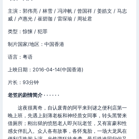
主演：郭伟亮 / 林雪 / 冯淬帆 / 曾国祥 / 姜皓文 / 马志
威 / 卢惠光 / 崔碧珈 / 雷琛瑜 / 周祉君
类型：惊悚 / 犯罪
制片国家/地区：中国香港
语言：粤语
上映日期：2016-04-14(中国香港)
片长：93分钟
老笠的剧情简介 · · · · · ·
这夜很离奇，自认废青的阿平来到谜之便利店第一
晚上班，先遇上刻薄老板和神经质女同事，转头黑警来
借厕所；刚出狱的愤怒老人即兴玩老笠，又有富豪和性
感女伴乱入。众人各有故事，各怀鬼胎，一场大龙凤在
便利店热闹上演。当炸弹狂徒来袭，最后殊途同归但又