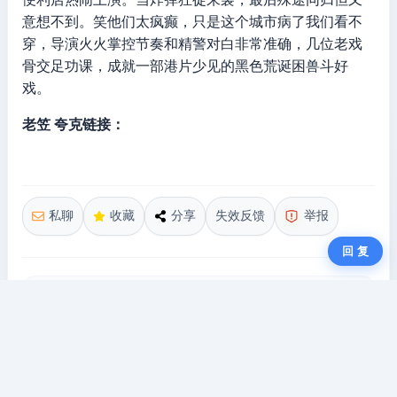
意想不到。笑他们太疯癫，只是这个城市病了我们看不
穿，导演火火掌控节奏和精警对白非常准确，几位老戏
骨交足功课，成就一部港片少见的黑色荒诞困兽斗好
戏。
老笠 夸克链接：
私聊
收藏
分享
失效反馈
举报
回 复
免责声明
本站不存储任何实质资源，该帖为网盘用户发布的网盘
链接介绍帖。本文内所有链接指向的云盘网盘资源，其
版权归版权方所有！其实际管理权为帖子发布者所有，
本站无法操作相关资源。如您认为本站任何介绍帖侵犯