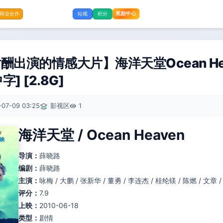
奖励中心
商业合作
站规
积分
酬出演的情感大片】海洋天堂Ocean Hea
字] [2.8G]
-07-09 03:25
影视区
1
海洋天堂 / Ocean Heaven
导演：
薛晓路
编剧：
薛晓路
主演：
咏梅 / 大鹏 / 张新华 / 董勇 / 李连杰 / 桂纶镁 / 陈燃 / 文章 
评分：
7.9
上映：
2010-06-18
类型：
剧情