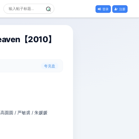
登录
注册
ven【2010】
夸克盘
/ 高圆圆 / 严敏裘 / 朱媛媛