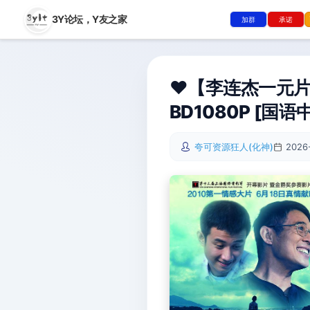
3Y论坛，
Y友之家
加群
承诺
❤️【李连杰一元片
BD1080P [国语中
夸可资源狂人(化神)
2026