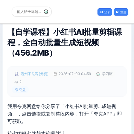
登录
注册
【自学课程】小红书AI批量剪辑课
程，全自动批量生成短视频
（456.2MB）
遥州不见客(元婴)
2026-07-03 04:59
学习区
2
夸克盘
我用夸克网盘给你分享了「小红书AI批量剪...成短视
频」，点击链接或复制整段内容，打开「夸克APP」即
可获取。
祄七闭枫七并哉木给咧并汢