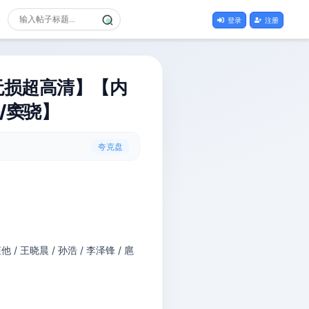
登录
注册
 无损超高清】【内
/窦骁】
夸克盘
他 / 王晓晨 / 孙浩 / 李泽锋 / 扈