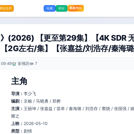
奖励中心
商业合作
站规
积分
(2026) 【更至第29集】【4K SDR
【2G左右/集】【张嘉益/刘浩存/秦海璐
 09:49
影视区
7
主角
导演：
李少飞
编剧：
京榆 / 马晓勇 / 郑桦
主演：
王丽坤 / 张嘉益 / 苗阜 / 秦海璐 / 刘浩存 / 窦骁 / 张国强 / 姬
耀之
上映：
2026-05-10
类型：
剧情