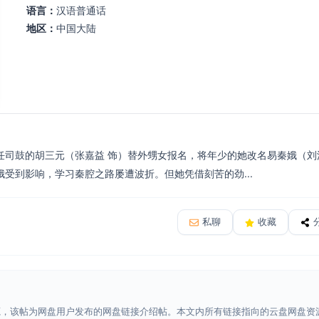
语言：
汉语普通话
地区：
中国大陆
任司鼓的胡三元（张嘉益 饰）替外甥女报名，将年少的她改名易秦娥（刘
受到影响，学习秦腔之路屡遭波折。但她凭借刻苦的劲...
私聊
收藏
源，该帖为网盘用户发布的网盘链接介绍帖。本文内所有链接指向的云盘网盘资