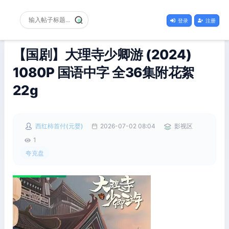
登录
注册
【国剧】大理寺少卿游 (2024)
1080P 国语中字 全36集附花絮
22g
西红柿首付(元婴)
2026-07-02 08:04
影视区
1
夸克盘