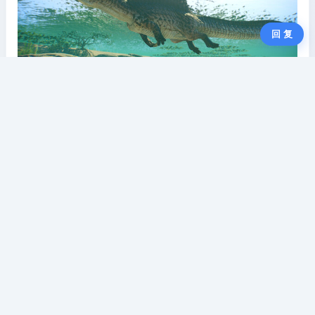
回 复
私聊
收藏
分享
失效反馈
举报
免责声明
本站不存储任何实质资源，该帖为网盘用户发布的网盘
链接介绍帖。本文内所有链接指向的云盘网盘资源，其
版权归版权方所有！其实际管理权为帖子发布者所有，
本站无法操作相关资源。如您认为本站任何介绍帖侵犯
了您的合法版权，请发送邮件
qhd.sykj@163.com
进