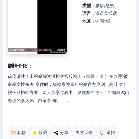
类型：
剧情/悬疑
语言：
汉语普通话
地区：
中国大陆
剧情介绍：
该剧讲述了市检察院资深检察官段鸿山（张鲁一 饰）在办理“被
家暴女性杀夫”案件时，省检察院青年检察官方灵渊（高叶 饰）
被任派协助办案。两人办案过程中，发现案件与十四年前段鸿山
办理的李沐风（白敬亭 饰）、...
私聊
收藏
分享
失效反馈
举报