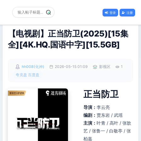
登录
注册
【电视剧】正当防卫(2025)[15集
全][4K.HQ.国语中字][15.5GB]
hh008(化神)
2026-05-15 01:09
影视区
1
夸克盘 百度盘
正当防卫
导演：
李云亮
编剧：
贾东岩 / 武瑶
主演：
叶青 / 高叶 / 张歆
艺 / 张鲁一 / 白敬亭 / 张
柏嘉