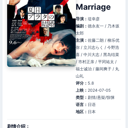
Marriage
导演：
堤幸彦
编剧：
德永友一 / 乃木坂
太郎
主演：
佐藤二朗 / 柳乐优
弥 / 立川志らく / 今野浩
喜 / 中川大志 / 黑岛结菜
/ 市村正亲 / 平冈祐太 /
福士诚治 / 藤间爽子 / 丸
山礼
评分：
5.8
上映：
2024-07-05
类型：
剧情/悬疑/惊悚
语言：
日语
地区：
日本
剧情介绍：