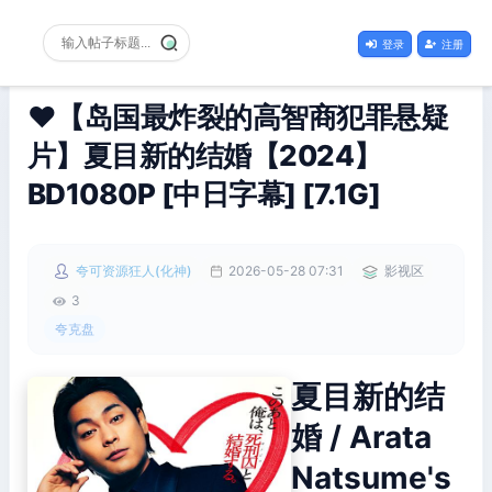
登录
注册
❤️【岛国最炸裂的高智商犯罪悬疑
片】夏目新的结婚【2024】
BD1080P [中日字幕] [7.1G]
夸可资源狂人(化神)
2026-05-28 07:31
影视区
3
夸克盘
夏目新的结
婚 / Arata
Natsume's