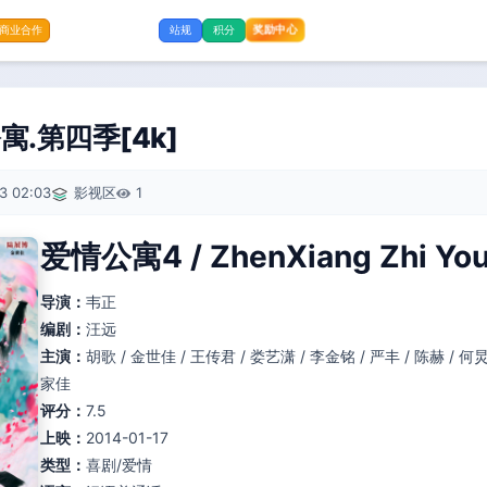
奖励中心
商业合作
站规
积分
.第四季[4k]
3 02:03
影视区
1
爱情公寓4 / ZhenXiang Zhi You
导演：
韦正
编剧：
汪远
主演：
胡歌 / 金世佳 / 王传君 / 娄艺潇 / 李金铭 / 严丰 / 陈赫 / 何炅
家佳
评分：
7.5
上映：
2014-01-17
类型：
喜剧/爱情