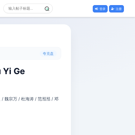
登录
注册
夸克盘
 Yi Ge
 / 魏宗万 / 杜海涛 / 范湉湉 / 邓