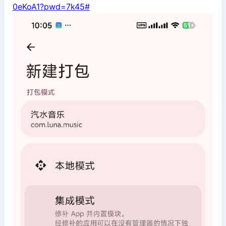
0eKoA1?pwd=7k45#