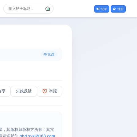
登录
注册
夸克盘
分享
失效反馈
举报
源，其版权归版权方所有！其实
请发送邮件
qhd.sykj@163.com