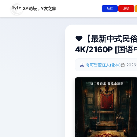
3Y论坛，
Y友之家
加群
承诺
❤️【最新中式民俗惊悚
4K/2160P [国语中
夸可资源狂人(化神)
2026-