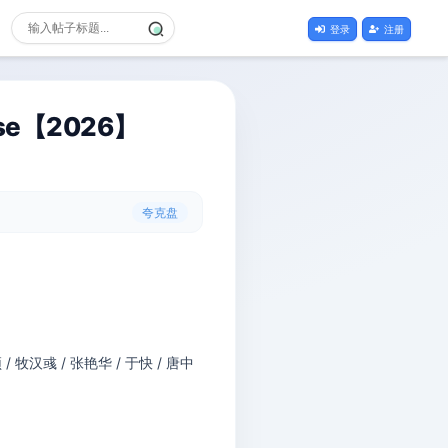
登录
注册
se【2026】
夸克盘
 / 牧汉彧 / 张艳华 / 于快 / 唐中