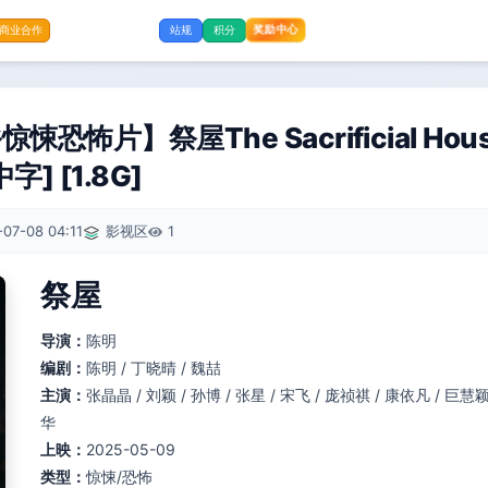
奖励中心
商业合作
站规
积分
恐怖片】祭屋The Sacrificial Hou
字] [1.8G]
07-08 04:11
影视区
1
祭屋
导演：
陈明
编剧：
陈明 / 丁晓晴 / 魏喆
主演：
张晶晶 / 刘颖 / 孙博 / 张星 / 宋飞 / 庞祯祺 / 康依凡 / 巨慧颖
华
上映：
2025-05-09
类型：
惊悚/恐怖