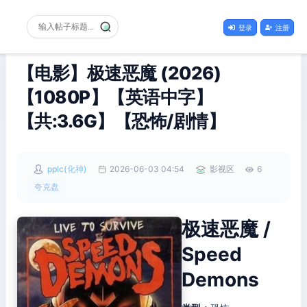
登录
注册
【电影】极速恶魔 (2026)
【1080P】【英语中字】
【共:3.6G】【恐怖/剧情】
pplc(化神)
2026-06-03 04:54
影视区
6
夸克盘
极速恶魔 /
Speed
Demons