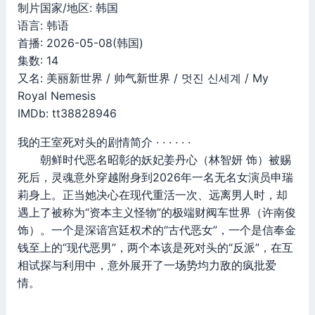
制片国家/地区: 韩国
语言: 韩语
首播: 2026-05-08(韩国)
集数: 14
又名: 美丽新世界 / 帅气新世界 / 멋진 신세계 / My
Royal Nemesis
IMDb: tt38828946
我的王室死对头的剧情简介 · · · · · ·
朝鲜时代恶名昭彰的妖妃姜丹心（林智妍 饰）被赐
死后，灵魂意外穿越附身到2026年一名无名女演员申瑞
莉身上。正当她决心在现代重活一次、远离男人时，却
遇上了被称为“资本主义怪物”的极端财阀车世界（许南俊
饰）。一个是深谙宫廷权术的“古代恶女”，一个是信奉金
钱至上的“现代恶男”，两个本该是死对头的“反派”，在互
相试探与利用中，意外展开了一场势均力敌的疯批爱
情。