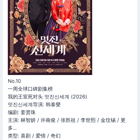
No.10
一周全球口碑剧集榜
我的王室死对头 멋진신세계 (2026)
멋진신세계导演: 韩泰燮
编剧: 姜贤珠
主演: 林智妍 / 许南俊 / 张胜祖 / 李世熙 / 金玟锡 / 更
多...
类型: 喜剧 / 爱情 / 奇幻