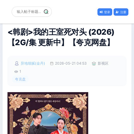
登录
注册
<韩剧>我的王室死对头 (2026)
【2G/集 更新中】【夸克网盘】
异地细腻(金丹)
2026-05-21 04:53
影视区
1
夸克盘