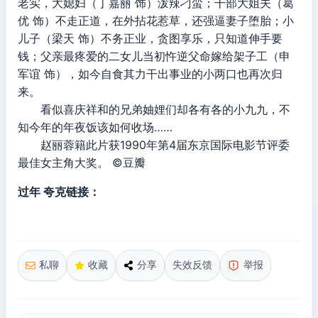
老实，大媳妇（丁嘉丽 饰）泼辣刁蛮；干部大姐夫（葛
优 饰）不走正道，在外拈花惹草，还强逼妻子堕胎；小
儿子（梁天 饰）不务正业，贪图享乐，只知道伸手要
钱；父亲最疼爱的二女儿当初忤逆父命嫁给架子工（申
军谊 饰），如今自食其力干出事业的小两口也再次归
来。
看似喜庆祥和的兄弟妯娌们却各有各的小九九，不
知今年的年夜饭该如何收场……
赵丽蓉籍此片获1990年第4届东京国际电影节评委
最佳女主角大奖。 ©豆瓣
过年 夸克链接：
私聊
收藏
分享
失效反馈
举报