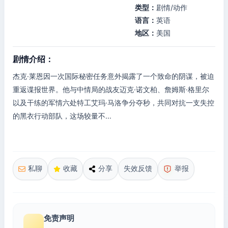
类型：
剧情/动作
语言：
英语
地区：
美国
剧情介绍：
杰克·莱恩因一次国际秘密任务意外揭露了一个致命的阴谋，被迫
重返谍报世界。他与中情局的战友迈克·诺文柏、詹姆斯·格里尔
以及干练的军情六处特工艾玛·马洛争分夺秒，共同对抗一支失控
的黑衣行动部队，这场较量不...
私聊
收藏
分享
失效反馈
举报
免责声明