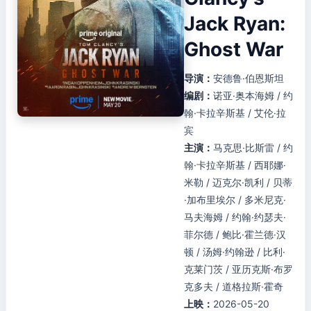
Jack Ryan:
Ghost War
导演：
安德鲁·伯恩斯坦
编剧：
诺亚·奥本海姆 / 约
翰·卡拉辛斯基 / 艾伦·拉
宾
主演：
马克思·比斯雷 / 约
翰·卡拉辛斯基 / 西耶娜·
米勒 / 迈克尔·凯利 / 贝蒂
·加布里埃尔 / 多米尼克·
马夫海姆 / 约翰·约瑟夫·
菲尔德 / 鲍比·霍兰德·汉
顿 / 汤姆·约翰逊 / 比利·
克莱门茨 / 亚历克斯·布罗
克多夫 / 道格拉斯·霍奇
上映：
2026-05-20