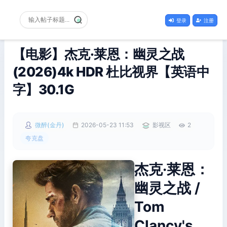
登录
注册
【电影】杰克·莱恩：幽灵之战
(2026)4k HDR 杜比视界【英语中
字】30.1G
微醉(金丹)
2026-05-23 11:53
影视区
2
夸克盘
杰克·莱恩：
幽灵之战 /
Tom
Clancy's