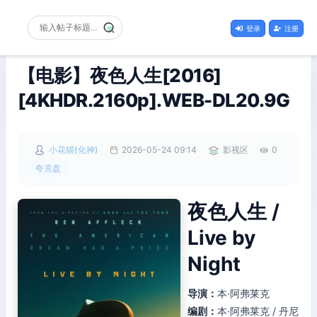
登录
注册
【电影】夜色人生[2016]
[4KHDR.2160p].WEB-DL20.9G
小花猫(化神)
2026-05-24 09:14
影视区
0
夸克盘
夜色人生 /
Live by
Night
导演：
本·阿弗莱克
编剧：
本·阿弗莱克 / 丹尼