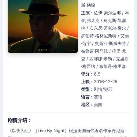
斯·勒翰
主演：
佐伊·索尔达娜 / 本
·阿弗莱克 / 马克斯·凯塞
拉 / 安东尼·迈克尔·豪尔 /
罗伯特·格林尼斯特 / 艾丽
·范宁 / 奥斯汀·斯威夫特 /
布鲁诺·阿马托 / 拉里·尤
登 / 西耶娜·米勒 / 克里斯
·梅西纳 / 布莱丹·格里森
评分：
6.5
上映：
2016-12-25
类型：
剧情/犯罪
语言：
英语
地区：
美国
剧情介绍：
《以夜为生》（Live By Night）根据美国当代著名作家丹尼斯·