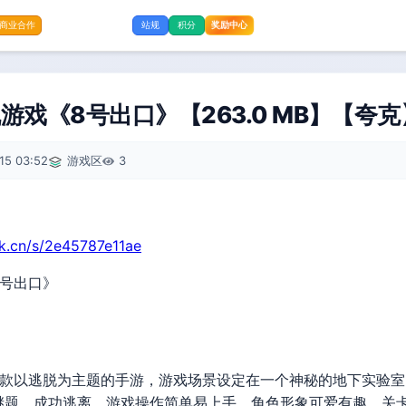
奖励中心
商业合作
站规
积分
戏《8号出口》【263.0 MB】【夸克
15 03:52
游戏区
3
rk.cn/s/2e45787e11ae
8号出口》
一款以逃脱为主题的手游，游戏场景设定在一个神秘的地下实验
谜题，成功逃离。游戏操作简单易上手，角色形象可爱有趣，关