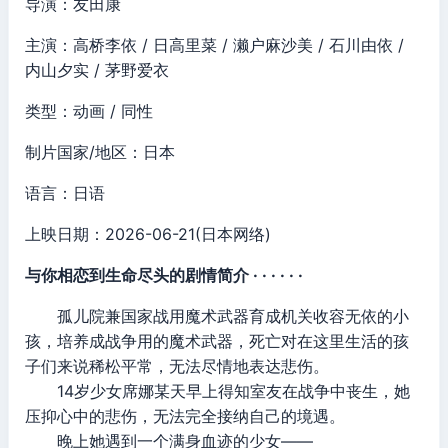
导演：友田康
主演：高桥李依 / 日高里菜 / 濑户麻沙美 / 石川由依 /
内山夕实 / 茅野爱衣
类型：动画 / 同性
制片国家/地区：日本
语言：日语
上映日期：2026-06-21(日本网络)
与你相恋到生命尽头的剧情简介 · · · · · ·
孤儿院兼国家战用魔术武器育成机关收容无依的小
孩，培养成战争用的魔术武器，死亡对在这里生活的孩
子们来说稀松平常，无法尽情地表达悲伤。
14岁少女席娜某天早上得知室友在战争中丧生，她
压抑心中的悲伤，无法完全接纳自己的境遇。
晚上她遇到一个满身血迹的少女——