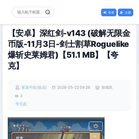
登录
注册
【安卓】深红剑-v143 (破解无限金
币版-11月3日-剑士割草Roguelike
爆斩史莱姆君)【51.1 MB】【夸
克】
雾港书签(炼虚)
2026-05-22 04:26
游戏区
3
夸克盘