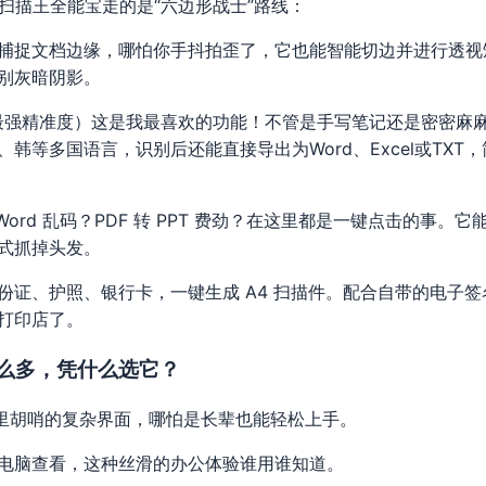
但扫描王全能宝走的是“六边形战士”路线：
捕捉文档边缘，哪怕你手抖拍歪了，它也能智能切边并进行透视矫正
别灰暗阴影。
表最强精准度）这是我最喜欢的功能！不管是手写笔记还是密密麻
韩等多国语言，识别后还能直接导出为Word、Excel或TXT
转 Word 乱码？PDF 转 PPT 费劲？在这里都是一键点击的事
式抓掉头发。
份证、护照、银行卡，一键生成 A4 扫描件。配合自带的电子
打印店了。
那么多，凭什么选它？
花里胡哨的复杂界面，哪怕是长辈也能轻松上手。
电脑查看，这种丝滑的办公体验谁用谁知道。