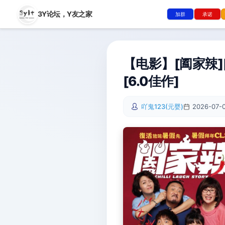
3Y论坛，
Y友之家
加群
承诺
【电影】[阖家辣][W
[6.0佳作]
吖鬼123(元婴)
2026-07-0