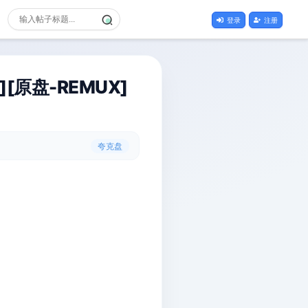
登录
注册
][原盘-REMUX]
夸克盘