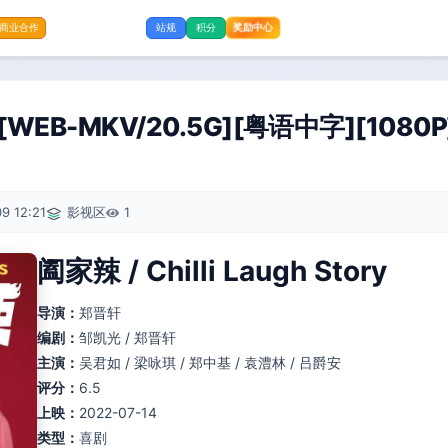
奖励中心
商业合作
站规
积分
EB-MKV/20.5G][粤语中字][1080P
9 12:21
影视区
1
阖家辣 / Chilli Laugh Story
导演：
郑晋轩
编剧：
邹凯光 / 郑晋轩
主演：
吴君如 / 梁咏琪 / 郑中基 / 袁澧林 / 吕爵安
评分：
6.5
上映：
2022-07-14
类型：
喜剧