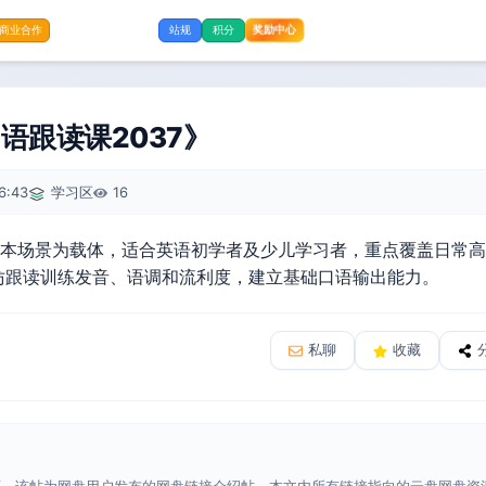
奖励中心
商业合作
站规
积分
语跟读课2037》
6:43
学习区
16
以绘本场景为载体，适合英语初学者及少儿学习者，重点覆盖日常
仿跟读训练发音、语调和流利度，建立基础口语输出能力。
私聊
收藏