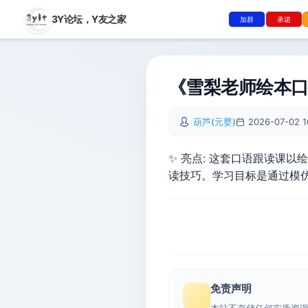
3Y论坛，
Y友之家
加群
承诺
《雪梨老师绘本口
葫芦(元婴)
2026-07-02 1
✨ 亮点: 这套口语跟读课
读技巧。学习目标是通过模
免责声明