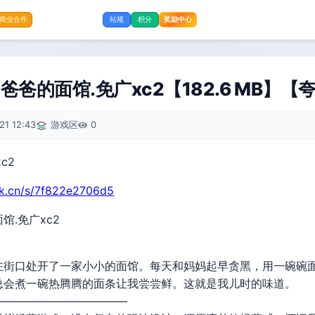
奖励中心
商业合作
站规
积分
爸的面馆.免广xc2【182.6 MB】【
21 12:43
游戏区
0
rk.cn/s/7f822e2706d5
馆.免广xc2
在街口处开了一家小小的面馆。每天和妈妈起早贪黑，用一碗碗
总会煮一碗热腾腾的面条让我尝尝鲜。这就是我儿时的味道。
————————————