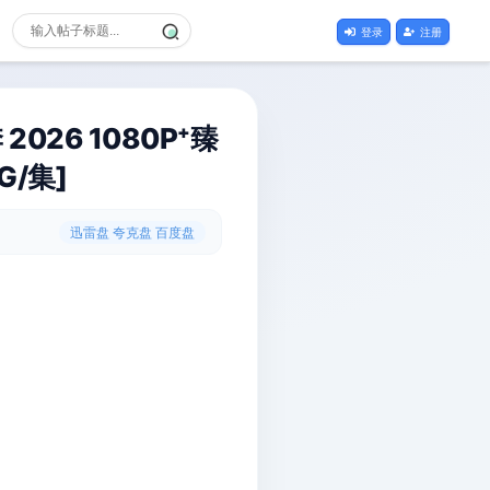
登录
注册
26 1080P⁺臻
G/集]
迅雷盘 夸克盘 百度盘