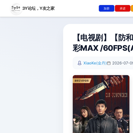
3Y论坛，
Y友之家
加群
承诺
【电视剧】【防和谐
彩MAX /60FPS
XiaoKe(金丹)
2026-07-09