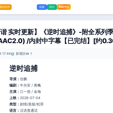
奖励中心
商业合作
站规
积分
 实时更新】《逆时追捕》-附全系列季 20
(AAC2.0) /内封中字幕【已完结】[约0.3
 17:44
影视区
1
逆时追捕
导演：
信鹏
编剧：
牛兴安 / 黄飚
主演：
江一燕 / 金瀚
上映：
2026-07-04
类型：
剧情/悬疑/犯罪
语言：
汉语普通话