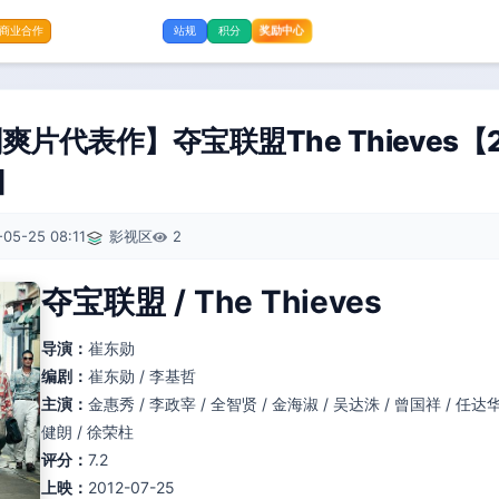
奖励中心
商业合作
站规
积分
片代表作】夺宝联盟The Thieves【20
]
05-25 08:11
影视区
2
夺宝联盟 / The Thieves
导演：
崔东勋
编剧：
崔东勋 / 李基哲
主演：
金惠秀 / 李政宰 / 全智贤 / 金海淑 / 吴达洙 / 曾国祥 / 任达华
健朗 / 徐荣柱
评分：
7.2
上映：
2012-07-25