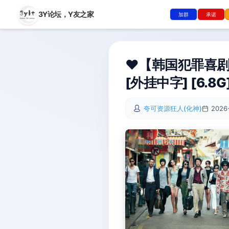
3Y论坛，
Y友之家
加群
承诺
❤️【韩国犯罪喜剧爽
[外挂中字] [6.8G
夸可资源狂人(化神)
2026-