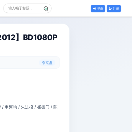
登录
注册
12】BD1080P
夸克盘
 / 申河均 / 朱进模 / 崔德门 / 陈