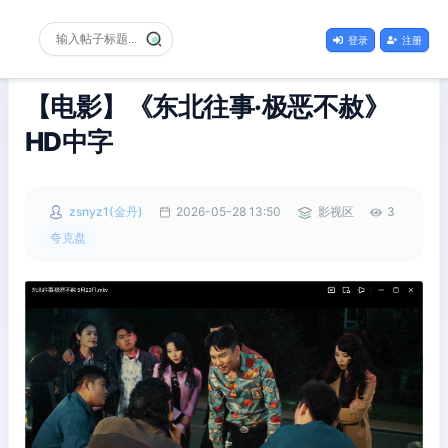
登录
注册
【电影】《东北往事·极恶不赦》
HD中字
zsnyz1(金丹)
2026-05-28 13:50
影视区
3
夸克盘