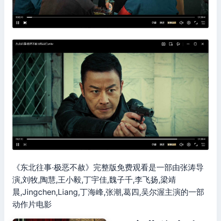
《东北往事·极恶不赦》完整版免费观看是一部由张涛导
演,刘牧,陶慧,王小毅,丁宇佳,魏子千,李飞扬,梁靖
晨,Jingchen,Liang,丁海峰,张潮,葛四,吴尔渥主演的一部
动作片电影