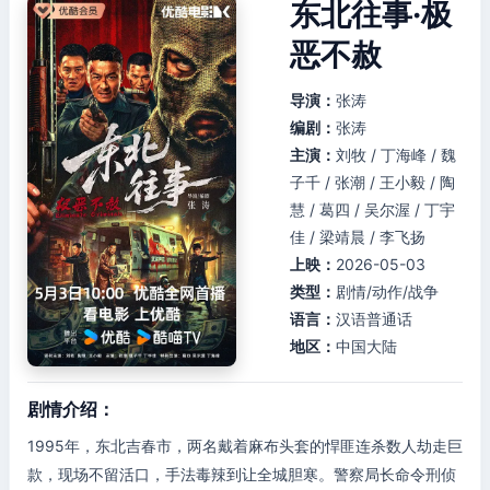
东北往事·极
恶不赦
导演：
张涛
编剧：
张涛
主演：
刘牧 / 丁海峰 / 魏
子千 / 张潮 / 王小毅 / 陶
慧 / 葛四 / 吴尔渥 / 丁宇
佳 / 梁靖晨 / 李飞扬
上映：
2026-05-03
类型：
剧情/动作/战争
语言：
汉语普通话
地区：
中国大陆
剧情介绍：
1995年，东北吉春市，两名戴着麻布头套的悍匪连杀数人劫走巨
款，现场不留活口，手法毒辣到让全城胆寒。警察局长命令刑侦