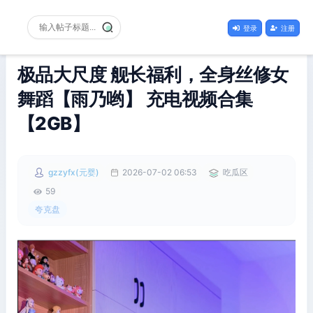
登录
注册
极品大尺度 舰长福利，全身丝修女
舞蹈【雨乃哟】 充电视频合集
【2GB】
gzzyfx(元婴)
2026-07-02 06:53
吃瓜区
59
夸克盘