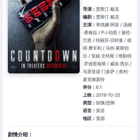
导演：
贾斯汀·戴克
编剧：
贾斯汀·戴克
主演：
蒂琪娜·阿诺 / 汤姆
·赛格拉 / P·J·伯恩 / 迪伦·
兰恩 / 特丽莎·贝特曼 / 彼
得·费辛利 / 马特·莱斯切
尔 / 安妮·文特斯 / 维勒特
·罗德里格斯 / 威洛·黑尔 /
马里亚诺·门多萨 / 查利·
麦克德莫特
评分：
6.1
上映：
2019-10-25
类型：
惊悚/恐怖
语言：
英语
地区：
美国
剧情介绍：