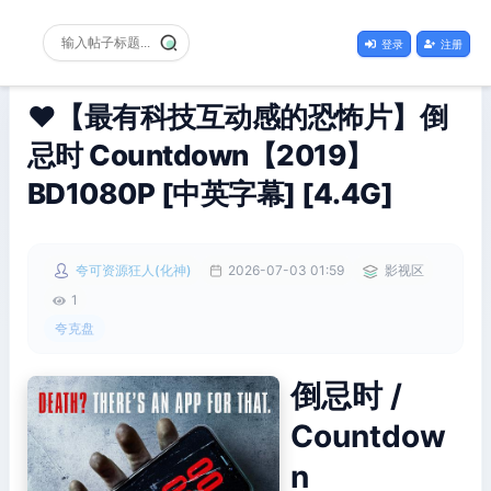
登录
注册
❤️【最有科技互动感的恐怖片】倒
忌时 Countdown【2019】
BD1080P [中英字幕] [4.4G]
夸可资源狂人(化神)
2026-07-03 01:59
影视区
1
夸克盘
倒忌时 /
Countdow
n