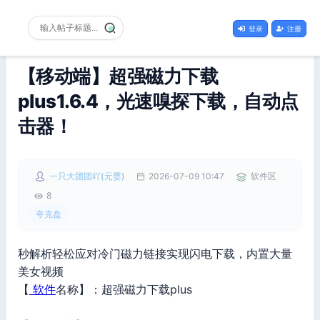
登录
注册
【移动端】超强磁力下载
plus1.6.4，光速嗅探下载，自动点
击器！
一只大团团吖(元婴)
2026-07-09 10:47
软件区
8
夸克盘
秒解析轻松应对冷门磁力链接实现闪电下载，内置大量
美女视频
【
软件
名称】：超强磁力下载plus