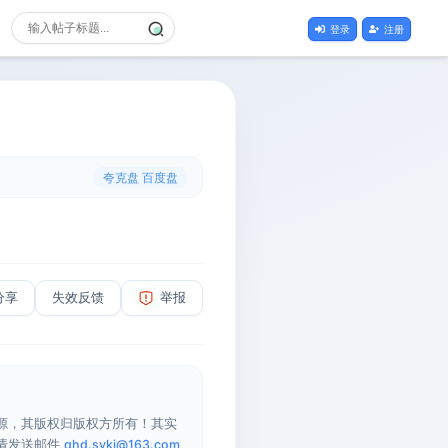
登录
注册
夸克盘 百度盘
分享
失效反馈
举报
源，其版权归版权方所有！其实
请发送邮件
qhd.sykj@163.com