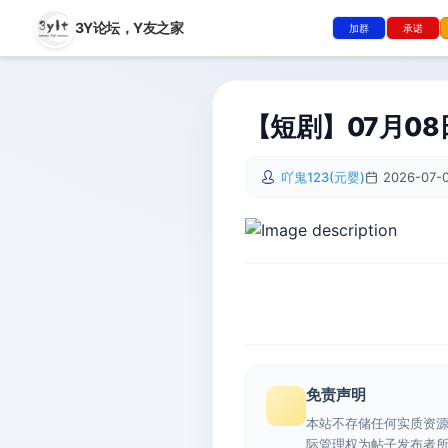
3Y论坛，
Y友之家
加群
承诺
【短剧】07月08
吖鬼123(元婴)
2026-07-0
免责声明
本站不存储任何实质资
际管理权为帖子发布者