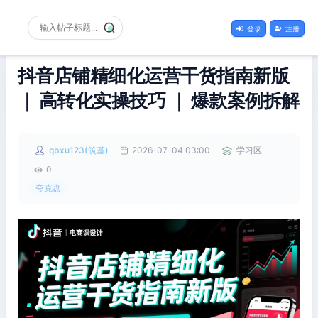
登录
注册
抖音店铺精细化运营干货指南新版
｜ 高转化实操技巧 ｜ 爆款案例拆解
qbxu123(筑基)
2026-07-04 03:00
学习区
0
夸克盘