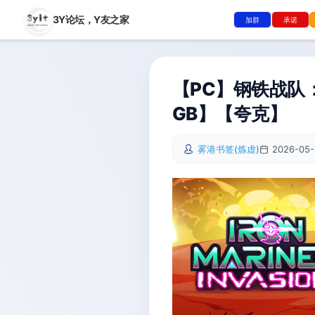
3Y论坛，
Y友之家
加群
承诺
【PC】钢铁战队：入侵
GB】【夸克】
雾港书签(炼虚)
2026-05-