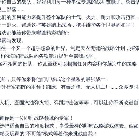
于你自己的战队，好好利用每一种单位专属的战斗技能了。突击
战士部落……
他们的实用能力来提升整个军队的士气、火力、耐力和攻击范围
一一剿灭。帮助这些英雄踏上战场，携手维护各个世界的和平！
游戏都能给你带来哪些精彩功能：
探索与发现。
你去往一个又一个超乎想象的世界。制定天衣无缝的战略计划，探
手下的海军陆战队的各项能力提升至巅峰水平。
0 支各不相同的部队。你甚至还可以根据任务内容和你脑海中的策
英雄，只等你来将他们训练成这个星系的最强战士！
提升行军布阵的本领！蹦床、有毒炸弹、无人机工厂……众多即
无人机、凝固汽油弹火箭、弹跳冲击波等等，可以让你不断改进
知道你是一位即时战略领域的专家！
以选择适合自己的难度模式，享受最棒的即时战略游戏体验。假
精英玩家的“不可能”模式等着你来挑战自我！