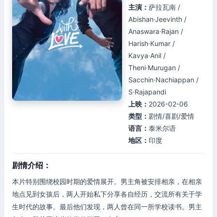
主演：
萨拉瓦南 /
Abishan·Jeevinth /
Anaswara·Rajan /
Harish·Kumar /
Kavya·Anil /
Theni·Murugan /
Sacchin·Nachiappan /
S·Rajapandi
上映：
2026-02-06
类型：
剧情/喜剧/爱情
语言：
泰米尔语
地区：
印度
剧情介绍：
本片特别围绕校园时期的爱情展开。男主角被安排相亲，在相亲
地点见到女孩后，两人开始私下分享各自经历，交流所有关于学
生时代的故事。最后他们发现，两人曾在同一所学校读书。男主