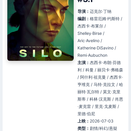
导演：
迈克尔·丁纳
编剧：
格雷厄姆·约斯特 /
杰西卡·布莱尔 /
Shelley·Birse /
Aric·Avelino /
Katherine·DiSavino /
Remi·Aubuchon
主演：
杰西卡·布朗·芬德
利 / 科曼 / 丽贝卡·弗格森
/ 阿什利·祖克曼 / 杰西卡·
亨维克 / 马特·克拉文 / 哈
丽特·瓦尔特 / 莫文·克里
斯蒂 / 科林·汉克斯 / 肖恩
·麦克雷 / 里克·戈麦斯 /
里德·伯尼
上映：
2026-07-03
类型：
剧情/科幻/悬疑