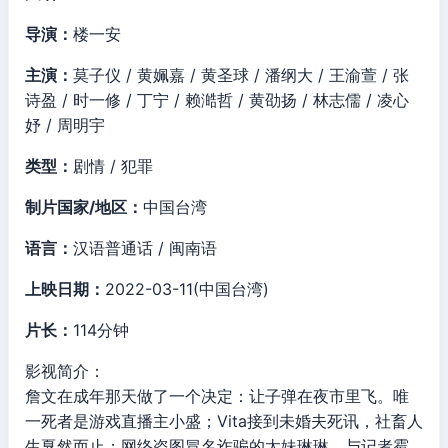
导演：
楼一安
主演：
莫子仪 / 黄姵嘉 / 黄圣球 / 潘纲大 / 王渝萱 / 张
诗盈 / 时一修 / 丁宁 / 赖澔哲 / 黄劭扬 / 林志儒 / 凌心
妤 / 周明宇
类型：
剧情 / 犯罪
制片国家/地区：
中国台湾
语言：
汉语普通话 / 闽南语
上映日期：
2022-03-11(中国台湾)
片长：
114分钟
影视简介：
詹文在成年那天做了一个决定：让子弹在夜市里飞。唯
一死者是游戏直播主小盛；Vita接到未婚夫死讯，社畜人
生戛然而止；网络盗图冒名诈骗的太妹琳琳，与记者霉