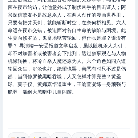
菌在夜市约访，让他意外成了制伏凶手的目击证人；阿
兴深信挚友不是故意杀人，在两人创作的漫画世界里，
只要有把梵天剑，就能斩断时空，在奈何桥相见。六人
命运在夜市交错，被迫面对各自生命的缺陷与困境。此
生莫向修罗坠，鬼畜地狱苦轮回，但什么是罪？谁没有
罪？ 导演楼一安受报道文学启发，虽以随机杀人为引，
却不对加害者或被害者妄下批判，透过叙事观点与人物
机缘转换，将冷血杀人魔还原为人。六个角色如同六道
轮回众生，沉沦也好，绝望也罢，善恶有时只不过是偶
然，当阿修罗被黑暗吞噬，人又怎样才算完整？黄圣
球、莫子仪、黄姵嘉悟道重生，王渝萱凝练一身顽强与
脆弱，潘纲大黑暗中兀自闪耀。