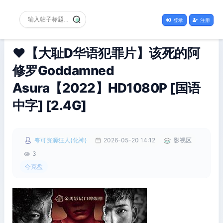
登录
注册
❤️【大耻D华语犯罪片】该死的阿
修罗Goddamned
Asura【2022】HD1080P [国语
中字] [2.4G]
夸可资源狂人(化神)
2026-05-20 14:12
影视区
3
夸克盘