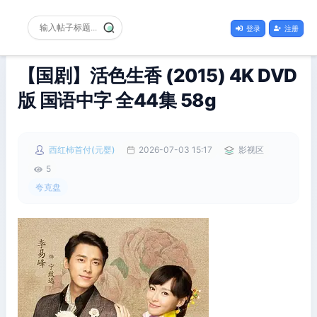
登录
注册
【国剧】活色生香 (2015) 4K DVD
版 国语中字 全44集 58g
西红柿首付(元婴)
2026-07-03 15:17
影视区
5
夸克盘