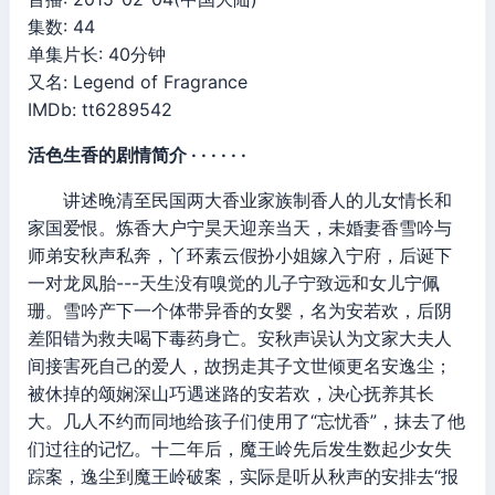
集数: 44
单集片长: 40分钟
又名: Legend of Fragrance
IMDb: tt6289542
活色生香的剧情简介 · · · · · ·
讲述晚清至民国两大香业家族制香人的儿女情长和
家国爱恨。炼香大户宁昊天迎亲当天，未婚妻香雪吟与
师弟安秋声私奔，丫环素云假扮小姐嫁入宁府，后诞下
一对龙凤胎---天生没有嗅觉的儿子宁致远和女儿宁佩
珊。雪吟产下一个体带异香的女婴，名为安若欢，后阴
差阳错为救夫喝下毒药身亡。安秋声误认为文家大夫人
间接害死自己的爱人，故拐走其子文世倾更名安逸尘；
被休掉的颂娴深山巧遇迷路的安若欢，决心抚养其长
大。几人不约而同地给孩子们使用了“忘忧香”，抹去了他
们过往的记忆。十二年后，魔王岭先后发生数起少女失
踪案，逸尘到魔王岭破案，实际是听从秋声的安排去“报